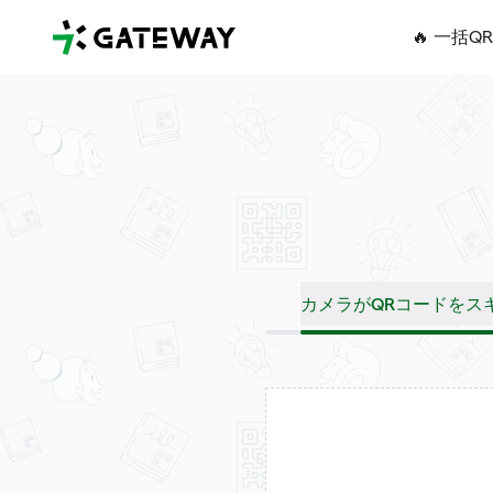
QRGateway
🔥 一括Q
カメラがQRコードをス