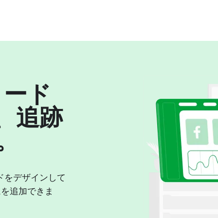
コード
、追跡
。
ドをデザインして
ムを追加できま