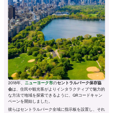
ニューヨーク市
セントラルパーク保存協
2018年、
の
会
は、住民や観光客がよりインタラクティブで魅力的
な方法で地域を探索できるように、QRコードキャン
ペーンを開始しました。
彼らはセントラルパーク全域に指示板を設置し、それ