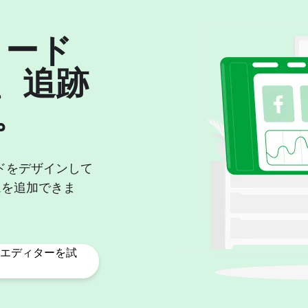
コード
、追跡
。
ドをデザインして
ムを追加できま
エディターを試