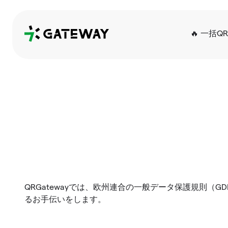
QRGateway
🔥 一括Q
QRGatewayでは、欧州連合の一般データ保護規則（
るお手伝いをします。