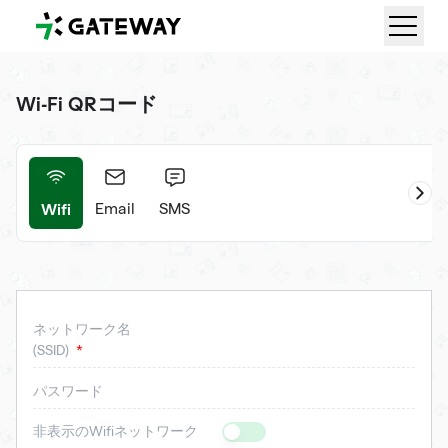
QRGateway
Wi-Fi QRコード
Wifi
ント
Email
SMS
ネットワーク名
(SSID)
パスワード
非表示のWifiネットワーク
Is Hidden