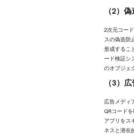
（2）偽
2次元コー
スの偽造防
形成するこ
ード検証シ
のオブジェ
（3）
広告メディ
QRコード
アプリをス
ネスと潜在