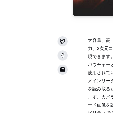
大容量、高
力、2次元
現できます
バウチャー
使用されて
メインリー
を読み取る
ます。カメ
ード画像を
ビリティで