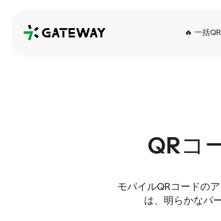
QRGateway
🔥 一括Q
QRコ
モバイルQRコードの
は、明らかなパ