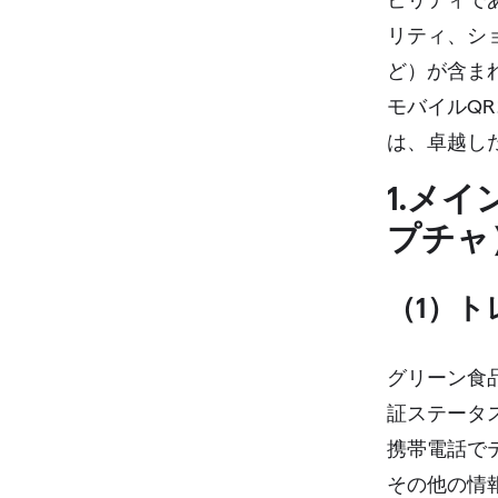
リティ、シ
ど）が含ま
モバイルQ
は、卓越し
1.メ
プチャ
（1）
グリーン食
証ステータ
携帯電話で
その他の情